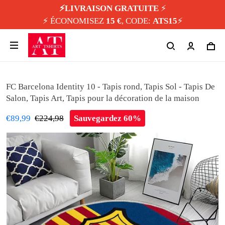
⚡️LIVRAISON GRATUITE
⚡️
⚡️ ÉCONOMISEZ
15 €
, CODE:
ATS15
⚡️
FC Barcelona Identity 10 - Tapis rond, Tapis Sol - Tapis De
Salon, Tapis Art, Tapis pour la décoration de la maison
€89,99
€224,98
Sauvegardez 60%