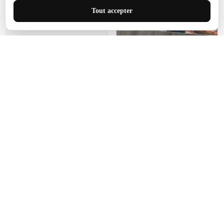
J'adore le style et la taille
Tout accepter
de ce tapis. C'est parfait
pour cet espace.
Manon Agard
Je recommanderai votre
produit
Impression de haute
qualité et joli petit tapis.
J'étendrai le tapis dans peu
d'espace pour que mes
enfants puissent jouer, quel
cadeau !
Fagiano
Ce tapis est incroyable.
Les lignes du motif sont
exactement comme
décrites. Livraison rapide