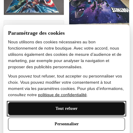
Jérôme lemaire
Paramétrage des cookies
Gutes Produkt
Nous utilisons des cookies nécessaires au bon
Nicole Camacho
fonctionnement de notre boutique. Avec votre accord, nous
utilisons également des cookies de mesure d’audience et de
Très bien
marketing, par exemple pour analyser la navigation et
Je ne m'attendais pas à ce
proposer des publicités personnalisées.
que le tapis ait un si bel
effet de couleur, l'encre est
Vous pouvez tout refuser, tout accepter ou personnaliser vos
très bonne, le tapis est
choix. Vous pouvez modifier votre consentement à tout
épais et doux, mon fils
moment via les paramètres cookies. Pour plus d’informations,
sera très excité
consultez notre
politique de confidentialité
.
Tout refuser
Anthony Trevalinet
Personnaliser