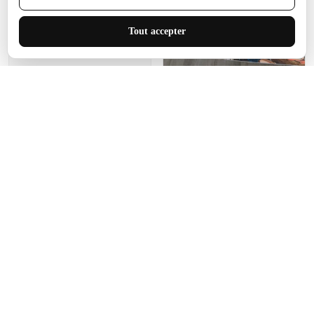
J'adore le style et la taille
Tout accepter
de ce tapis. C'est parfait
pour cet espace.
Manon Agard
Je recommanderai votre
produit
Impression de haute
qualité et joli petit tapis.
J'étendrai le tapis dans peu
d'espace pour que mes
enfants puissent jouer, quel
cadeau !
Fagiano
Ce tapis est incroyable.
Les lignes du motif sont
exactement comme