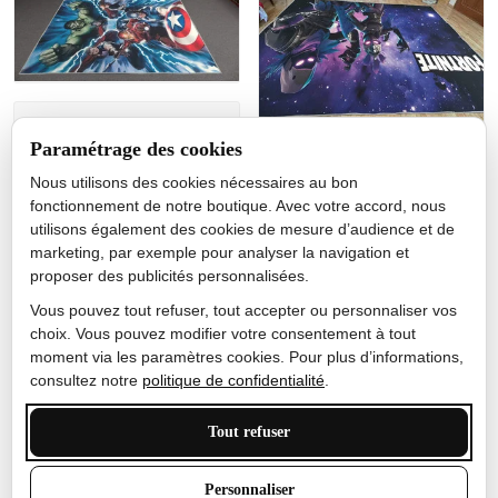
Jérôme lemaire
Paramétrage des cookies
Gutes Produkt
Nous utilisons des cookies nécessaires au bon
Nicole Camacho
fonctionnement de notre boutique. Avec votre accord, nous
utilisons également des cookies de mesure d’audience et de
Très bien
marketing, par exemple pour analyser la navigation et
Je ne m'attendais pas à ce
proposer des publicités personnalisées.
que le tapis ait un si bel
effet de couleur, l'encre est
Vous pouvez tout refuser, tout accepter ou personnaliser vos
très bonne, le tapis est
choix. Vous pouvez modifier votre consentement à tout
épais et doux, mon fils
moment via les paramètres cookies. Pour plus d’informations,
sera très excité
consultez notre
politique de confidentialité
.
Tout refuser
Anthony Trevalinet
Personnaliser