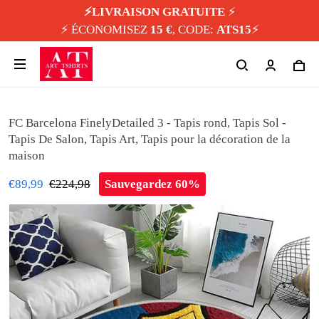
⚡️LIVRAISON GRATUITE
⚡️
⚡️ ÉCONOMISEZ
15 €
, CODE:
ATS15
⚡️
FC Barcelona FinelyDetailed 3 - Tapis rond, Tapis Sol -
Tapis De Salon, Tapis Art, Tapis pour la décoration de la
maison
€89,99
€224,98
Sauvegardez 60%