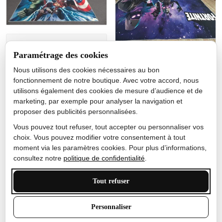
Jérôme lemaire
Paramétrage des cookies
Gutes Produkt
Nous utilisons des cookies nécessaires au bon
Nicole Camacho
fonctionnement de notre boutique. Avec votre accord, nous
utilisons également des cookies de mesure d’audience et de
Très bien
marketing, par exemple pour analyser la navigation et
Je ne m'attendais pas à ce
proposer des publicités personnalisées.
que le tapis ait un si bel
effet de couleur, l'encre est
Vous pouvez tout refuser, tout accepter ou personnaliser vos
très bonne, le tapis est
choix. Vous pouvez modifier votre consentement à tout
épais et doux, mon fils
moment via les paramètres cookies. Pour plus d’informations,
sera très excité
consultez notre
politique de confidentialité
.
Tout refuser
Anthony Trevalinet
Personnaliser