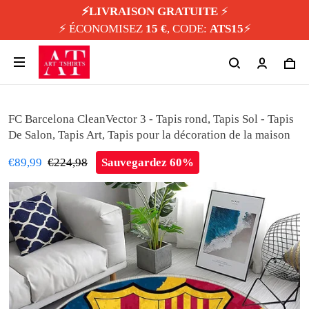
⚡️LIVRAISON GRATUITE
⚡️
⚡️ ÉCONOMISEZ
15 €
, CODE:
ATS15
⚡️
FC Barcelona CleanVector 3 - Tapis rond, Tapis Sol - Tapis
De Salon, Tapis Art, Tapis pour la décoration de la maison
€89,99
€224,98
Sauvegardez 60%