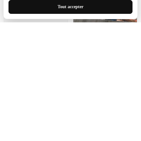
J'adore le style et la taille
Tout accepter
de ce tapis. C'est parfait
pour cet espace.
Manon Agard
Je recommanderai votre
produit
Impression de haute
qualité et joli petit tapis.
J'étendrai le tapis dans peu
d'espace pour que mes
enfants puissent jouer, quel
cadeau !
Fagiano
Ce tapis est incroyable.
Les lignes du motif sont
exactement comme
décrites. Livraison rapide