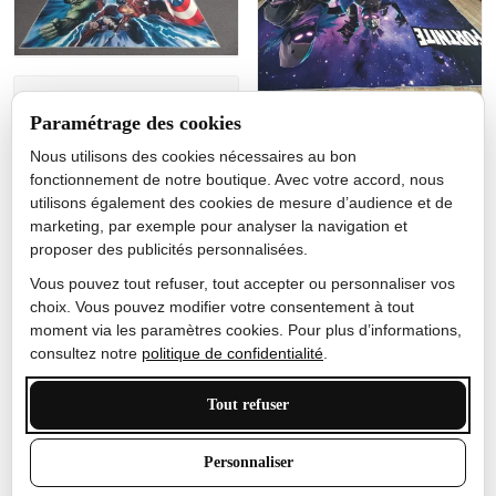
Jérôme lemaire
Paramétrage des cookies
Gutes Produkt
Nous utilisons des cookies nécessaires au bon
Nicole Camacho
fonctionnement de notre boutique. Avec votre accord, nous
utilisons également des cookies de mesure d’audience et de
Très bien
marketing, par exemple pour analyser la navigation et
Je ne m'attendais pas à ce
proposer des publicités personnalisées.
que le tapis ait un si bel
effet de couleur, l'encre est
Vous pouvez tout refuser, tout accepter ou personnaliser vos
très bonne, le tapis est
choix. Vous pouvez modifier votre consentement à tout
épais et doux, mon fils
moment via les paramètres cookies. Pour plus d’informations,
sera très excité
consultez notre
politique de confidentialité
.
Tout refuser
Anthony Trevalinet
Personnaliser