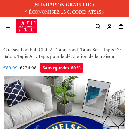
⚡️LIVRAISON GRATUITE
⚡️
⚡️ ÉCONOMISEZ
15 €
, CODE:
ATS15
⚡️
Chelsea Football Club 2 - Tapis rond, Tapis Sol - Tapis De
Salon, Tapis Art, Tapis pour la décoration de la maison
€89,99
€224,98
Sauvegardez 60%