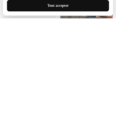
J'adore le style et la taille
Tout accepter
de ce tapis. C'est parfait
pour cet espace.
Manon Agard
Je recommanderai votre
produit
Impression de haute
qualité et joli petit tapis.
J'étendrai le tapis dans peu
d'espace pour que mes
enfants puissent jouer, quel
cadeau !
Fagiano
Ce tapis est incroyable.
Les lignes du motif sont
exactement comme
décrites. Livraison rapide